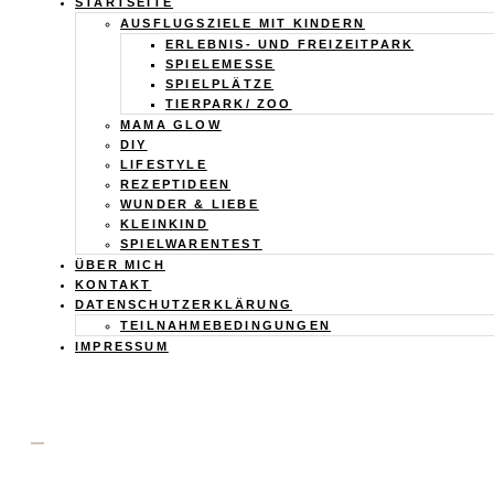
Calistas
STARTSEITE
AUSFLUGSZIELE MIT KINDERN
Traum
ERLEBNIS- UND FREIZEITPARK
SPIELEMESSE
SPIELPLÄTZE
TIERPARK/ ZOO
MAMA GLOW
DIY
LIFESTYLE
REZEPTIDEEN
WUNDER & LIEBE
KLEINKIND
SPIELWARENTEST
ÜBER MICH
KONTAKT
DATENSCHUTZERKLÄRUNG
TEILNAHMEBEDINGUNGEN
IMPRESSUM