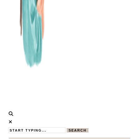
Calistas
MAMABLOG
Traum
SEARCH