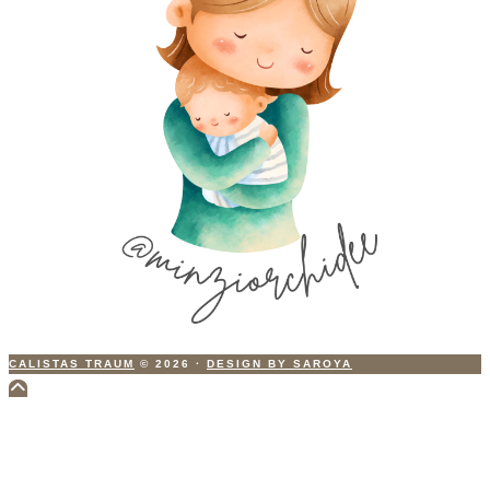
CALISTAS TRAUM
© 2026
·
DESIGN BY SAROYA
Scroll
to
Top