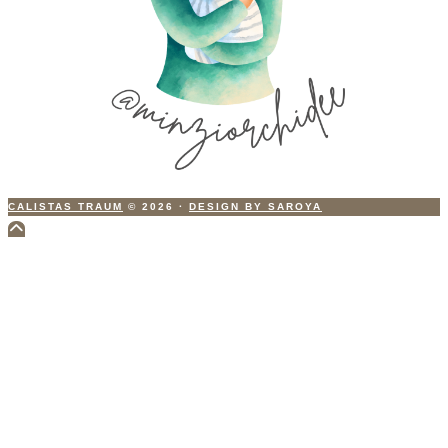
CALISTAS TRAUM
© 2026
·
DESIGN BY SAROYA
Scroll
to
Top