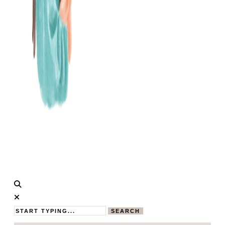
Calistas
MAMABLOG
Traum
SEARCH