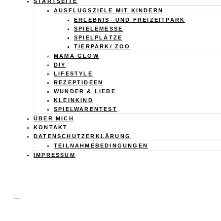
Calistas
STARTSEITE
AUSFLUGSZIELE MIT KINDERN
Traum
ERLEBNIS- UND FREIZEITPARK
SPIELEMESSE
SPIELPLÄTZE
TIERPARK/ ZOO
MAMA GLOW
DIY
LIFESTYLE
REZEPTIDEEN
WUNDER & LIEBE
KLEINKIND
SPIELWARENTEST
ÜBER MICH
KONTAKT
DATENSCHUTZERKLÄRUNG
TEILNAHMEBEDINGUNGEN
IMPRESSUM