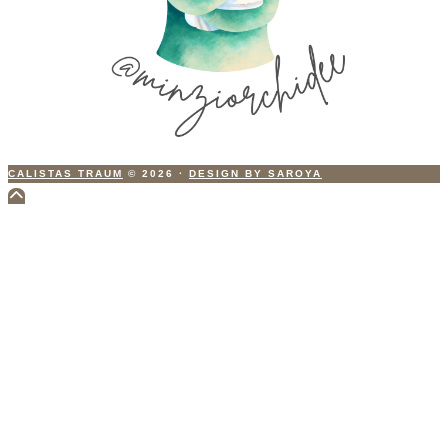
CALISTAS TRAUM
© 2026
·
DESIGN BY SAROYA
Scroll
to
Top