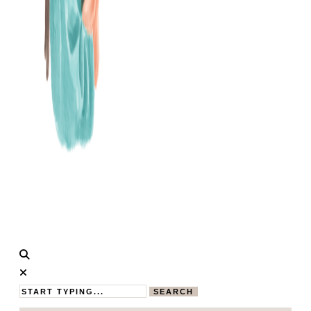
Calistas
MAMABLOG
Traum
SEARCH