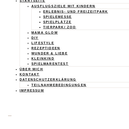
Calistas
STARTSEITE
AUSFLUGSZIELE MIT KINDERN
Traum
ERLEBNIS- UND FREIZEITPARK
SPIELEMESSE
SPIELPLÄTZE
TIERPARK/ ZOO
MAMA GLOW
DIY
LIFESTYLE
REZEPTIDEEN
WUNDER & LIEBE
KLEINKIND
SPIELWARENTEST
ÜBER MICH
KONTAKT
DATENSCHUTZERKLÄRUNG
TEILNAHMEBEDINGUNGEN
IMPRESSUM