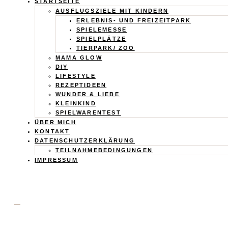
Calistas
STARTSEITE
AUSFLUGSZIELE MIT KINDERN
Traum
ERLEBNIS- UND FREIZEITPARK
SPIELEMESSE
SPIELPLÄTZE
TIERPARK/ ZOO
MAMA GLOW
DIY
LIFESTYLE
REZEPTIDEEN
WUNDER & LIEBE
KLEINKIND
SPIELWARENTEST
ÜBER MICH
KONTAKT
DATENSCHUTZERKLÄRUNG
TEILNAHMEBEDINGUNGEN
IMPRESSUM