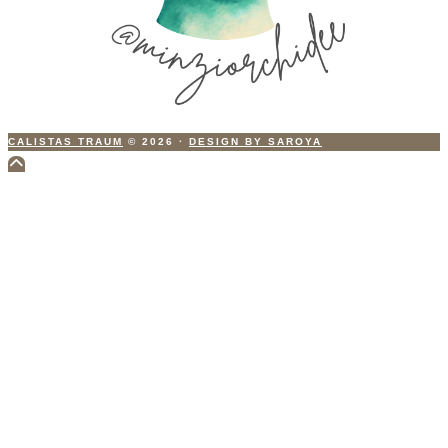
CALISTAS TRAUM
© 2026
·
DESIGN BY SAROYA
Scroll
to
Top