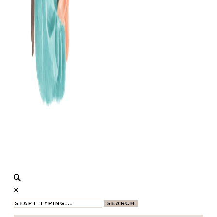
Calistas
MAMABLOG
Traum
SEARCH