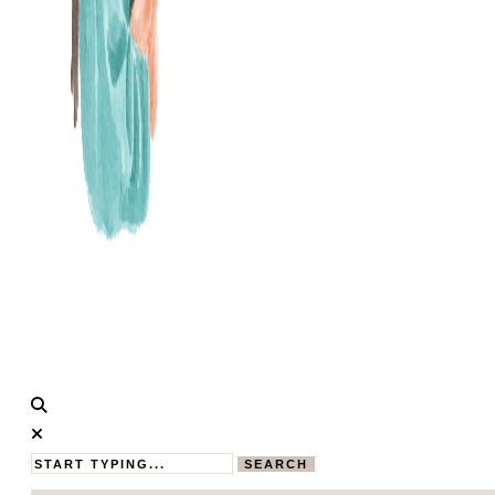
Calistas
MAMABLOG
Traum
SEARCH