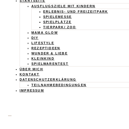
Calistas
STARTSEITE
AUSFLUGSZIELE MIT KINDERN
Traum
ERLEBNIS- UND FREIZEITPARK
SPIELEMESSE
SPIELPLÄTZE
TIERPARK/ ZOO
MAMA GLOW
DIY
LIFESTYLE
REZEPTIDEEN
WUNDER & LIEBE
KLEINKIND
SPIELWARENTEST
ÜBER MICH
KONTAKT
DATENSCHUTZERKLÄRUNG
TEILNAHMEBEDINGUNGEN
IMPRESSUM