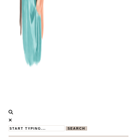
Calistas
MAMABLOG
Traum
SEARCH