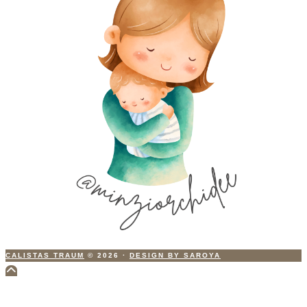
CALISTAS TRAUM
© 2026
·
DESIGN BY SAROYA
Scroll
to
Top