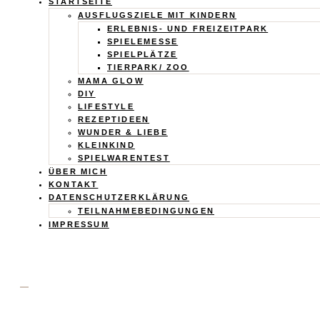
Calistas
STARTSEITE
AUSFLUGSZIELE MIT KINDERN
Traum
ERLEBNIS- UND FREIZEITPARK
SPIELEMESSE
SPIELPLÄTZE
TIERPARK/ ZOO
MAMA GLOW
DIY
LIFESTYLE
REZEPTIDEEN
WUNDER & LIEBE
KLEINKIND
SPIELWARENTEST
ÜBER MICH
KONTAKT
DATENSCHUTZERKLÄRUNG
TEILNAHMEBEDINGUNGEN
IMPRESSUM