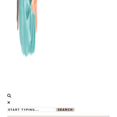
Calistas
MAMABLOG
Traum
SEARCH