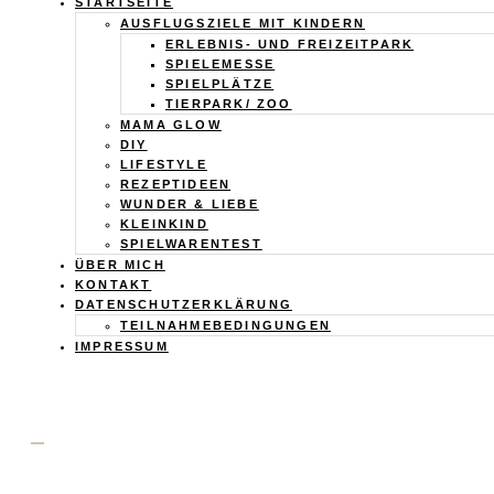
Calistas
STARTSEITE
AUSFLUGSZIELE MIT KINDERN
Traum
ERLEBNIS- UND FREIZEITPARK
SPIELEMESSE
SPIELPLÄTZE
TIERPARK/ ZOO
MAMA GLOW
DIY
LIFESTYLE
REZEPTIDEEN
WUNDER & LIEBE
KLEINKIND
SPIELWARENTEST
ÜBER MICH
KONTAKT
DATENSCHUTZERKLÄRUNG
TEILNAHMEBEDINGUNGEN
IMPRESSUM