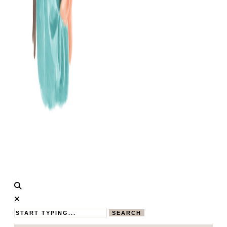
Calistas
MAMABLOG
Traum
SEARCH