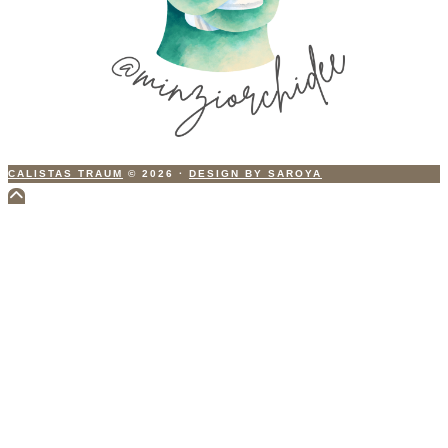
CALISTAS TRAUM
© 2026
·
DESIGN BY SAROYA
Scroll
to
Top