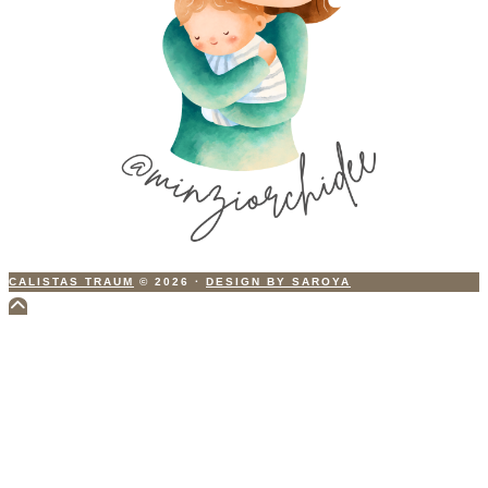
CALISTAS TRAUM
© 2026
·
DESIGN BY SAROYA
Scroll
to
Top