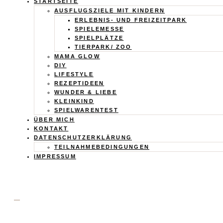
Calistas
STARTSEITE
AUSFLUGSZIELE MIT KINDERN
Traum
ERLEBNIS- UND FREIZEITPARK
SPIELEMESSE
SPIELPLÄTZE
TIERPARK/ ZOO
MAMA GLOW
DIY
LIFESTYLE
REZEPTIDEEN
WUNDER & LIEBE
KLEINKIND
SPIELWARENTEST
ÜBER MICH
KONTAKT
DATENSCHUTZERKLÄRUNG
TEILNAHMEBEDINGUNGEN
IMPRESSUM