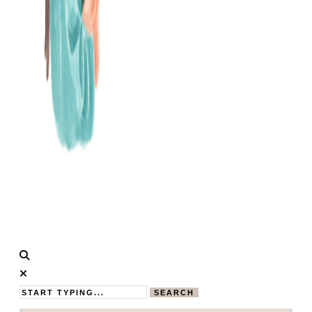
Calistas
MAMABLOG
Traum
SEARCH