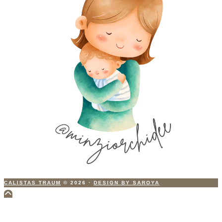
CALISTAS TRAUM
© 2026
·
DESIGN BY SAROYA
Scroll
to
Top