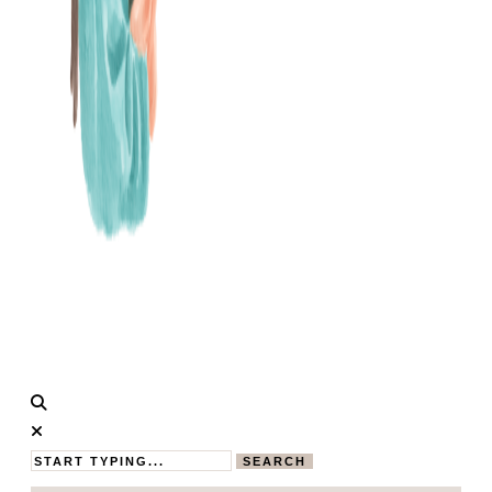
Calistas
MAMABLOG
Traum
SEARCH