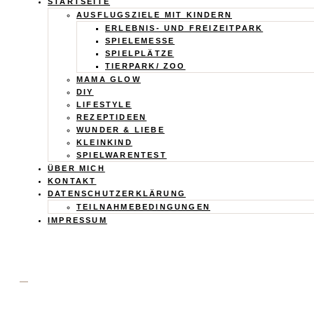
Calistas
STARTSEITE
AUSFLUGSZIELE MIT KINDERN
Traum
ERLEBNIS- UND FREIZEITPARK
SPIELEMESSE
SPIELPLÄTZE
TIERPARK/ ZOO
MAMA GLOW
DIY
LIFESTYLE
REZEPTIDEEN
WUNDER & LIEBE
KLEINKIND
SPIELWARENTEST
ÜBER MICH
KONTAKT
DATENSCHUTZERKLÄRUNG
TEILNAHMEBEDINGUNGEN
IMPRESSUM