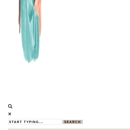
Calistas
MAMABLOG
Traum
SEARCH