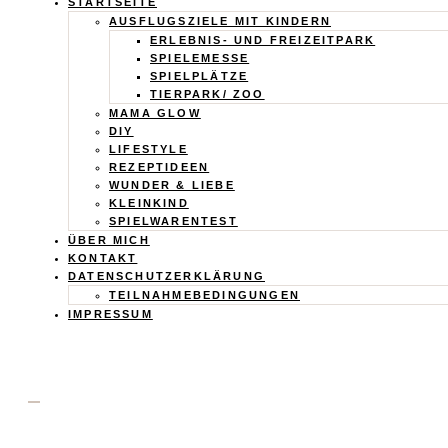
Calistas
STARTSEITE
AUSFLUGSZIELE MIT KINDERN
Traum
ERLEBNIS- UND FREIZEITPARK
SPIELEMESSE
SPIELPLÄTZE
TIERPARK/ ZOO
MAMA GLOW
DIY
LIFESTYLE
REZEPTIDEEN
WUNDER & LIEBE
KLEINKIND
SPIELWARENTEST
ÜBER MICH
KONTAKT
DATENSCHUTZERKLÄRUNG
TEILNAHMEBEDINGUNGEN
IMPRESSUM