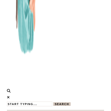
Calistas
MAMABLOG
Traum
SEARCH