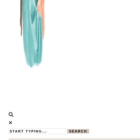
Calistas
MAMABLOG
Traum
SEARCH