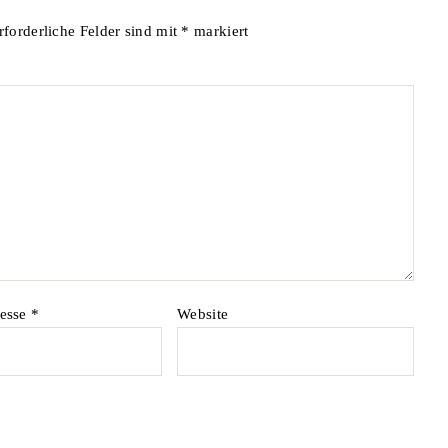
rforderliche Felder sind mit
*
markiert
resse
*
Website