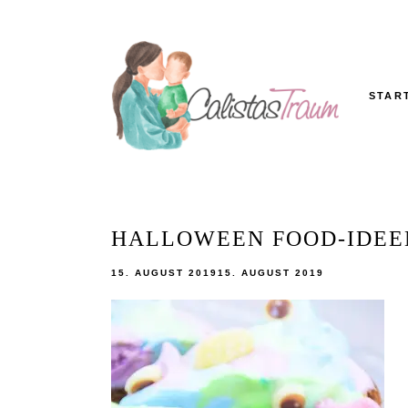
Skip
to
content
STAR
Calistas
MAMABLOG
Traum
HALLOWEEN FOOD-IDEEN
15. AUGUST 2019
15. AUGUST 2019