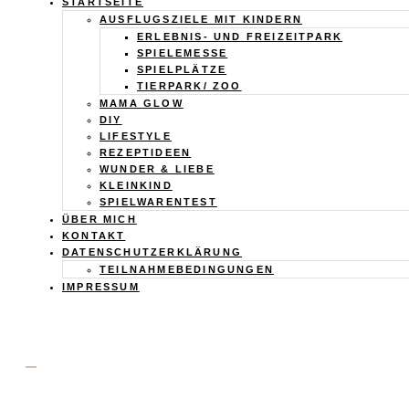
Calistas
STARTSEITE
AUSFLUGSZIELE MIT KINDERN
Traum
ERLEBNIS- UND FREIZEITPARK
SPIELEMESSE
SPIELPLÄTZE
TIERPARK/ ZOO
MAMA GLOW
DIY
LIFESTYLE
REZEPTIDEEN
WUNDER & LIEBE
KLEINKIND
SPIELWARENTEST
ÜBER MICH
KONTAKT
DATENSCHUTZERKLÄRUNG
TEILNAHMEBEDINGUNGEN
IMPRESSUM