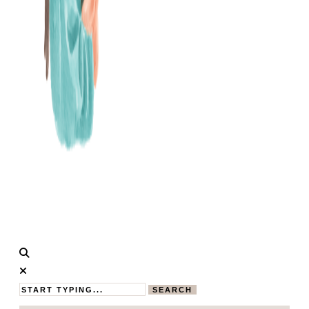
Calistas
MAMABLOG
Traum
SEARCH