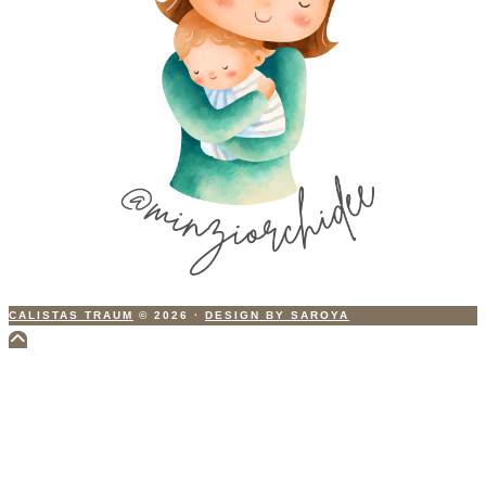
CALISTAS TRAUM
© 2026
·
DESIGN BY SAROYA
Scroll
to
Top