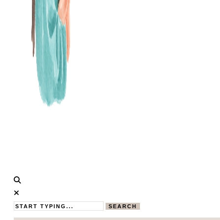
Calistas
MAMABLOG
Traum
SEARCH