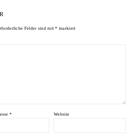
R
rforderliche Felder sind mit
*
markiert
resse
*
Website