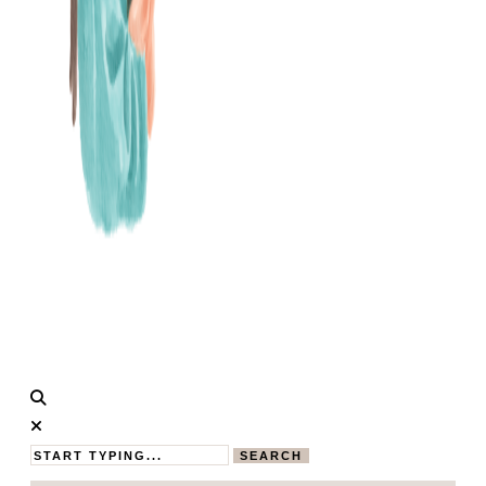
Calistas
MAMABLOG
Traum
SEARCH