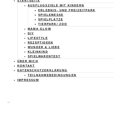
Calistas
STARTSEITE
AUSFLUGSZIELE MIT KINDERN
Traum
ERLEBNIS- UND FREIZEITPARK
SPIELEMESSE
SPIELPLÄTZE
TIERPARK/ ZOO
MAMA GLOW
DIY
LIFESTYLE
REZEPTIDEEN
WUNDER & LIEBE
KLEINKIND
SPIELWARENTEST
ÜBER MICH
KONTAKT
DATENSCHUTZERKLÄRUNG
TEILNAHMEBEDINGUNGEN
IMPRESSUM