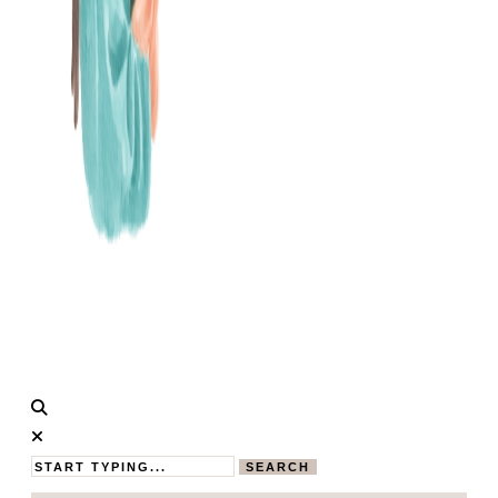
Calistas
MAMABLOG
Traum
SEARCH