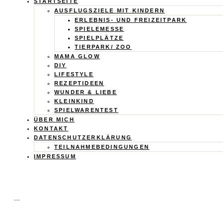
Calistas
STARTSEITE
AUSFLUGSZIELE MIT KINDERN
Traum
ERLEBNIS- UND FREIZEITPARK
SPIELEMESSE
SPIELPLÄTZE
TIERPARK/ ZOO
MAMA GLOW
DIY
LIFESTYLE
REZEPTIDEEN
WUNDER & LIEBE
KLEINKIND
SPIELWARENTEST
ÜBER MICH
KONTAKT
DATENSCHUTZERKLÄRUNG
TEILNAHMEBEDINGUNGEN
IMPRESSUM