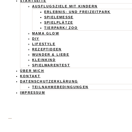
Calistas
STARTSEITE
AUSFLUGSZIELE MIT KINDERN
Traum
ERLEBNIS- UND FREIZEITPARK
SPIELEMESSE
SPIELPLÄTZE
TIERPARK/ ZOO
MAMA GLOW
DIY
LIFESTYLE
REZEPTIDEEN
WUNDER & LIEBE
KLEINKIND
SPIELWARENTEST
ÜBER MICH
KONTAKT
DATENSCHUTZERKLÄRUNG
TEILNAHMEBEDINGUNGEN
IMPRESSUM