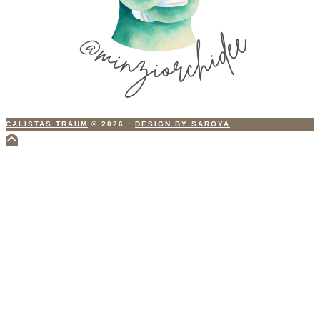
CALISTAS TRAUM
© 2026
·
DESIGN BY SAROYA
Scroll
to
Top