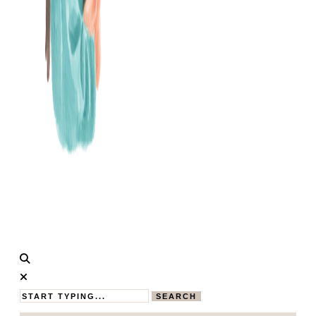
Calistas
MAMABLOG
Traum
SEARCH