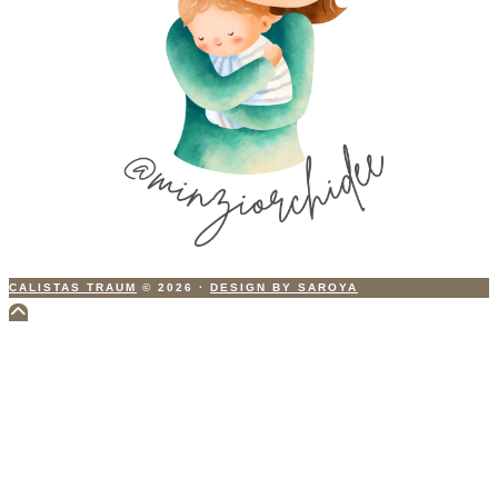
CALISTAS TRAUM
© 2026
·
DESIGN BY SAROYA
Scroll
to
Top