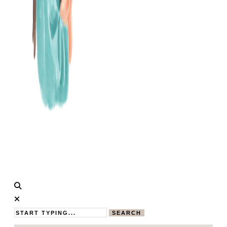
Calistas
MAMABLOG
Traum
SEARCH