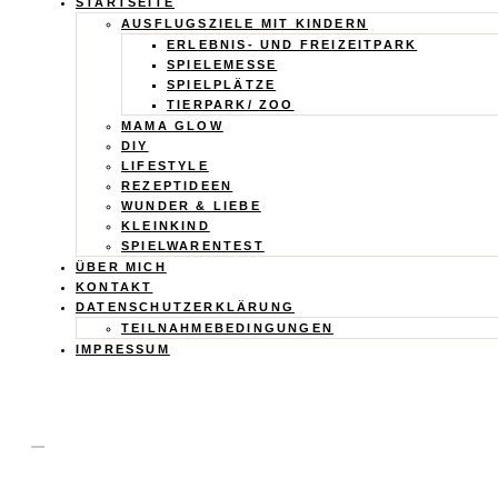
Calistas
STARTSEITE
AUSFLUGSZIELE MIT KINDERN
Traum
ERLEBNIS- UND FREIZEITPARK
SPIELEMESSE
SPIELPLÄTZE
TIERPARK/ ZOO
MAMA GLOW
DIY
LIFESTYLE
REZEPTIDEEN
WUNDER & LIEBE
KLEINKIND
SPIELWARENTEST
ÜBER MICH
KONTAKT
DATENSCHUTZERKLÄRUNG
TEILNAHMEBEDINGUNGEN
IMPRESSUM