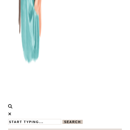
Calistas
MAMABLOG
Traum
SEARCH