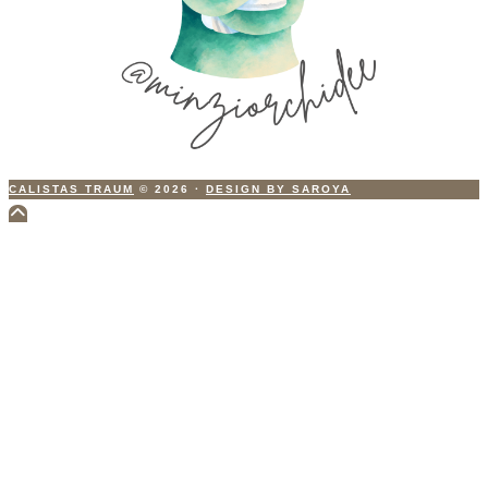
CALISTAS TRAUM
© 2026
·
DESIGN BY SAROYA
Scroll
to
Top