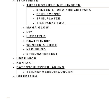
Calistas
STARTSEITE
AUSFLUGSZIELE MIT KINDERN
Traum
ERLEBNIS- UND FREIZEITPARK
SPIELEMESSE
SPIELPLÄTZE
TIERPARK/ ZOO
MAMA GLOW
DIY
LIFESTYLE
REZEPTIDEEN
WUNDER & LIEBE
KLEINKIND
SPIELWARENTEST
ÜBER MICH
KONTAKT
DATENSCHUTZERKLÄRUNG
TEILNAHMEBEDINGUNGEN
IMPRESSUM