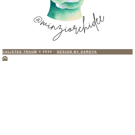
CALISTAS TRAUM
© 2026
·
DESIGN BY SAROYA
Scroll
to
Top