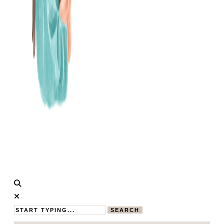
Calistas
MAMABLOG
Traum
SEARCH