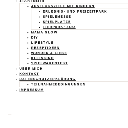
Calistas
STARTSEITE
AUSFLUGSZIELE MIT KINDERN
Traum
ERLEBNIS- UND FREIZEITPARK
SPIELEMESSE
SPIELPLÄTZE
TIERPARK/ ZOO
MAMA GLOW
DIY
LIFESTYLE
REZEPTIDEEN
WUNDER & LIEBE
KLEINKIND
SPIELWARENTEST
ÜBER MICH
KONTAKT
DATENSCHUTZERKLÄRUNG
TEILNAHMEBEDINGUNGEN
IMPRESSUM