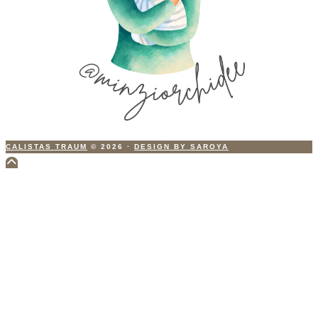
CALISTAS TRAUM
© 2026
·
DESIGN BY SAROYA
Scroll
to
Top