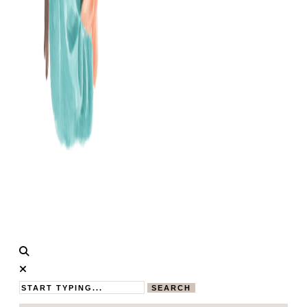
Calistas
MAMABLOG
Traum
SEARCH