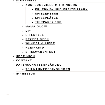
Calistas
STARTSEITE
AUSFLUGSZIELE MIT KINDERN
Traum
ERLEBNIS- UND FREIZEITPARK
SPIELEMESSE
SPIELPLÄTZE
TIERPARK/ ZOO
MAMA GLOW
DIY
LIFESTYLE
REZEPTIDEEN
WUNDER & LIEBE
KLEINKIND
SPIELWARENTEST
ÜBER MICH
KONTAKT
DATENSCHUTZERKLÄRUNG
TEILNAHMEBEDINGUNGEN
IMPRESSUM