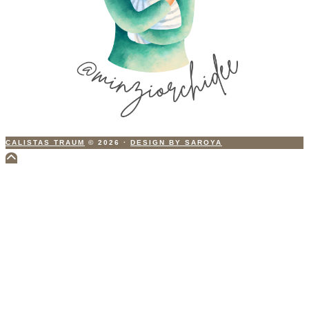
CALISTAS TRAUM
© 2026
·
DESIGN BY SAROYA
Scroll
to
Top