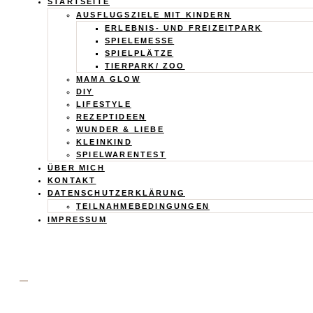
Calistas
STARTSEITE
AUSFLUGSZIELE MIT KINDERN
Traum
ERLEBNIS- UND FREIZEITPARK
SPIELEMESSE
SPIELPLÄTZE
TIERPARK/ ZOO
MAMA GLOW
DIY
LIFESTYLE
REZEPTIDEEN
WUNDER & LIEBE
KLEINKIND
SPIELWARENTEST
ÜBER MICH
KONTAKT
DATENSCHUTZERKLÄRUNG
TEILNAHMEBEDINGUNGEN
IMPRESSUM