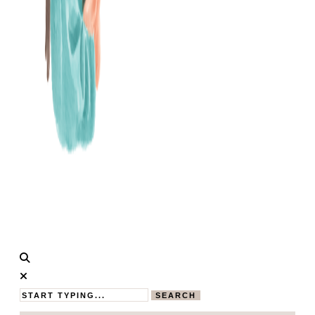
Calistas
MAMABLOG
Traum
SEARCH