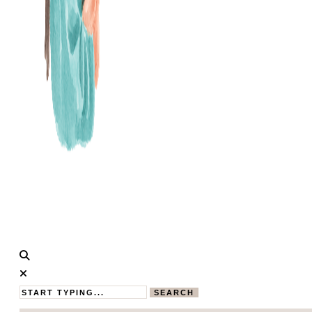
Calistas
MAMABLOG
Traum
SEARCH