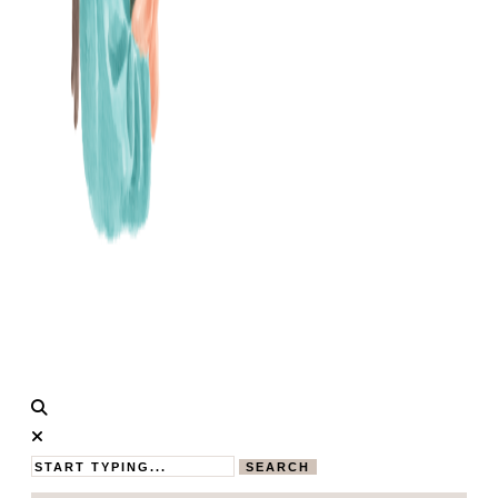
Calistas
MAMABLOG
Traum
SEARCH