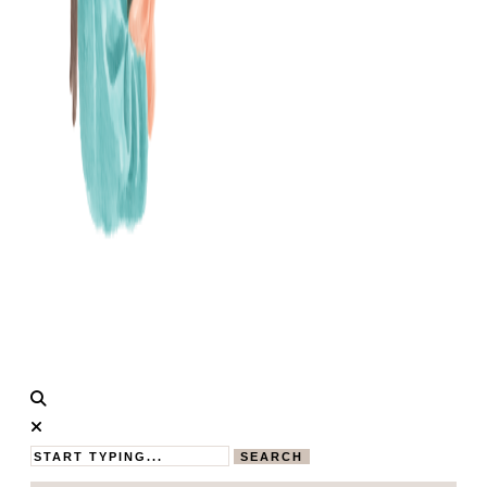
Calistas
MAMABLOG
Traum
SEARCH