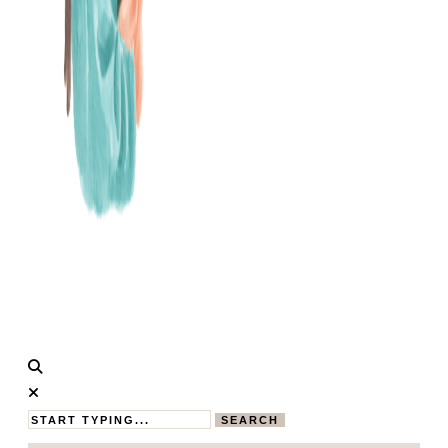
Calistas
MAMABLOG
Traum
SEARCH