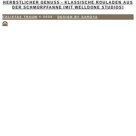
HERBSTLICHER GENUSS - KLASSISCHE ROULADEN AUS
DER SCHMORPFANNE [MIT WELLDONE STUDIOS]
CALISTAS TRAUM
© 2026
·
DESIGN BY SAROYA
Scroll
to
Top