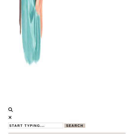
Calistas
MAMABLOG
Traum
SEARCH