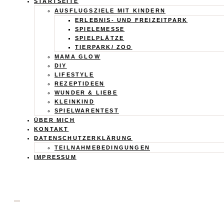
Calistas
STARTSEITE
AUSFLUGSZIELE MIT KINDERN
Traum
ERLEBNIS- UND FREIZEITPARK
SPIELEMESSE
SPIELPLÄTZE
TIERPARK/ ZOO
MAMA GLOW
DIY
LIFESTYLE
REZEPTIDEEN
WUNDER & LIEBE
KLEINKIND
SPIELWARENTEST
ÜBER MICH
KONTAKT
DATENSCHUTZERKLÄRUNG
TEILNAHMEBEDINGUNGEN
IMPRESSUM