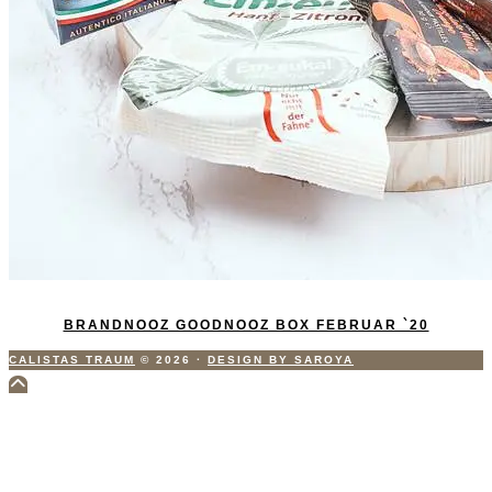
BRANDNOOZ GOODNOOZ BOX FEBRUAR `20
CALISTAS TRAUM
© 2026
·
DESIGN BY SAROYA
Scroll
to
Top