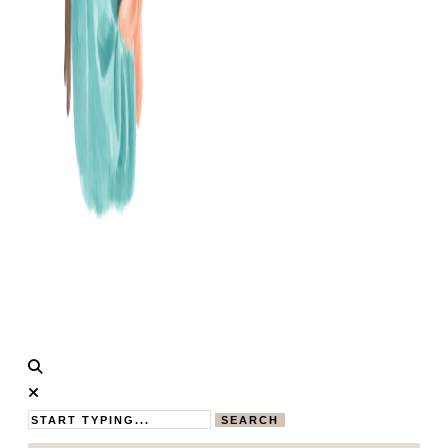
Calistas
MAMABLOG
Traum
SEARCH