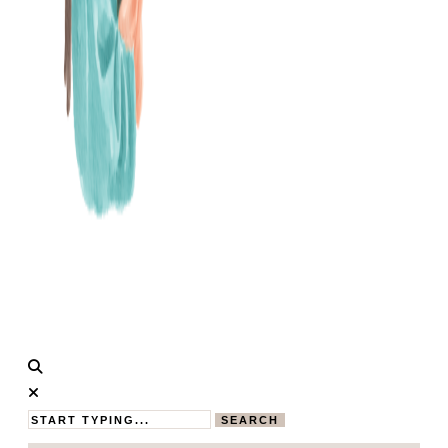
Calistas
MAMABLOG
Traum
SEARCH