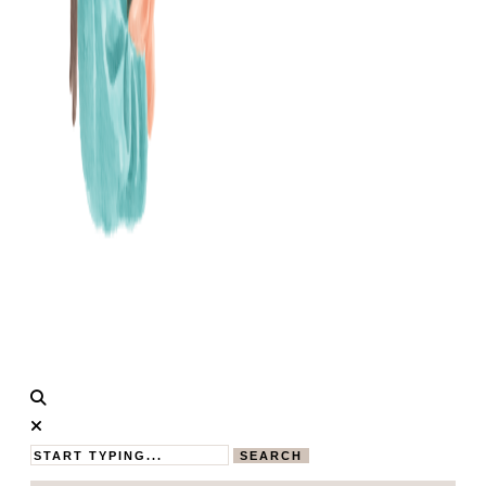
Calistas
MAMABLOG
Traum
SEARCH