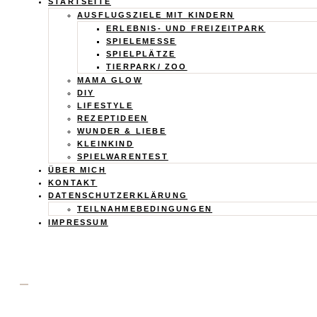
Calistas
STARTSEITE
AUSFLUGSZIELE MIT KINDERN
Traum
ERLEBNIS- UND FREIZEITPARK
SPIELEMESSE
SPIELPLÄTZE
TIERPARK/ ZOO
MAMA GLOW
DIY
LIFESTYLE
REZEPTIDEEN
WUNDER & LIEBE
KLEINKIND
SPIELWARENTEST
ÜBER MICH
KONTAKT
DATENSCHUTZERKLÄRUNG
TEILNAHMEBEDINGUNGEN
IMPRESSUM