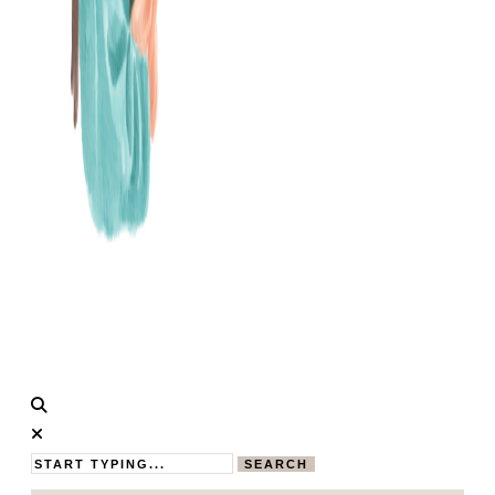
Calistas
MAMABLOG
Traum
SEARCH