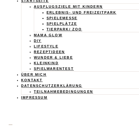
Calistas
STARTSEITE
AUSFLUGSZIELE MIT KINDERN
Traum
ERLEBNIS- UND FREIZEITPARK
SPIELEMESSE
SPIELPLÄTZE
TIERPARK/ ZOO
MAMA GLOW
DIY
LIFESTYLE
REZEPTIDEEN
WUNDER & LIEBE
KLEINKIND
SPIELWARENTEST
ÜBER MICH
KONTAKT
DATENSCHUTZERKLÄRUNG
TEILNAHMEBEDINGUNGEN
IMPRESSUM