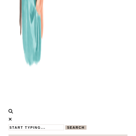
Calistas
MAMABLOG
Traum
SEARCH