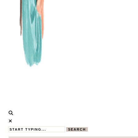
Calistas
MAMABLOG
Traum
SEARCH