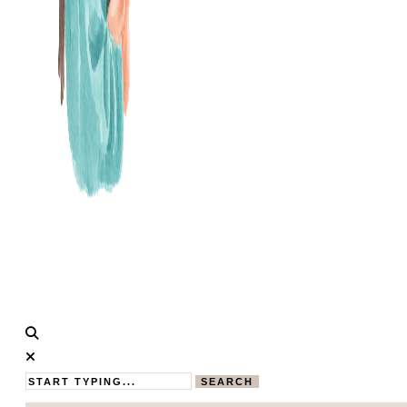
Calistas
MAMABLOG
Traum
SEARCH