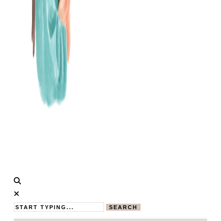
Calistas
MAMABLOG
Traum
SEARCH