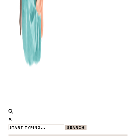
Calistas
MAMABLOG
Traum
SEARCH