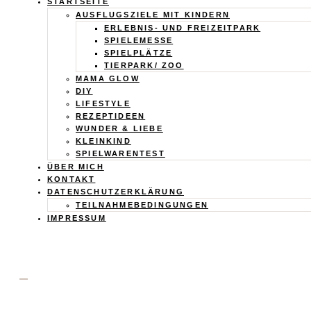
Calistas
STARTSEITE
AUSFLUGSZIELE MIT KINDERN
Traum
ERLEBNIS- UND FREIZEITPARK
SPIELEMESSE
SPIELPLÄTZE
TIERPARK/ ZOO
MAMA GLOW
DIY
LIFESTYLE
REZEPTIDEEN
WUNDER & LIEBE
KLEINKIND
SPIELWARENTEST
ÜBER MICH
KONTAKT
DATENSCHUTZERKLÄRUNG
TEILNAHMEBEDINGUNGEN
IMPRESSUM