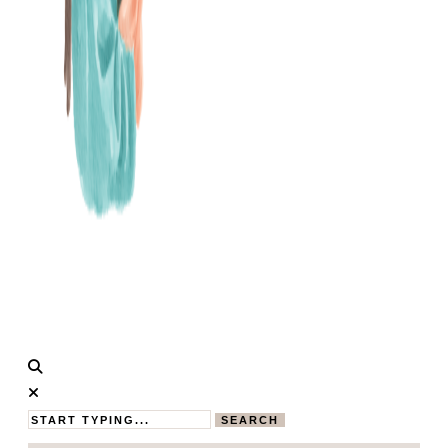
Calistas
MAMABLOG
Traum
SEARCH