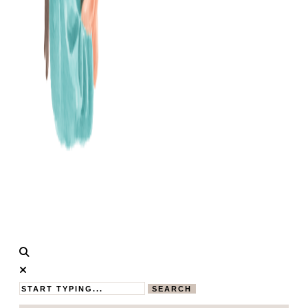
Calistas
MAMABLOG
Traum
SEARCH