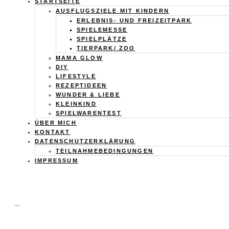
Calistas
STARTSEITE
AUSFLUGSZIELE MIT KINDERN
Traum
ERLEBNIS- UND FREIZEITPARK
SPIELEMESSE
SPIELPLÄTZE
TIERPARK/ ZOO
MAMA GLOW
DIY
LIFESTYLE
REZEPTIDEEN
WUNDER & LIEBE
KLEINKIND
SPIELWARENTEST
ÜBER MICH
KONTAKT
DATENSCHUTZERKLÄRUNG
TEILNAHMEBEDINGUNGEN
IMPRESSUM