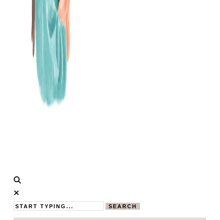
Calistas
MAMABLOG
Traum
SEARCH