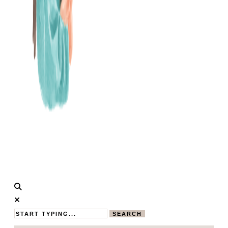
Calistas
MAMABLOG
Traum
SEARCH