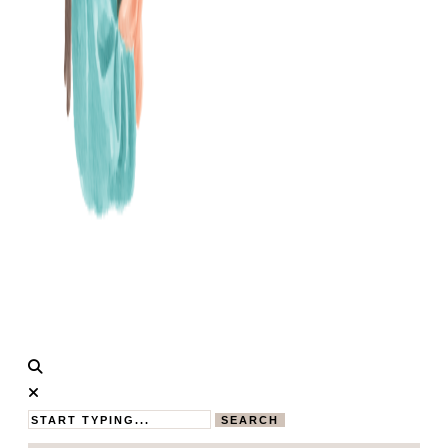
Calistas
MAMABLOG
Traum
SEARCH