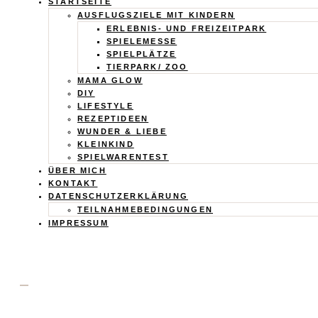
Calistas
STARTSEITE
AUSFLUGSZIELE MIT KINDERN
Traum
ERLEBNIS- UND FREIZEITPARK
SPIELEMESSE
SPIELPLÄTZE
TIERPARK/ ZOO
MAMA GLOW
DIY
LIFESTYLE
REZEPTIDEEN
WUNDER & LIEBE
KLEINKIND
SPIELWARENTEST
ÜBER MICH
KONTAKT
DATENSCHUTZERKLÄRUNG
TEILNAHMEBEDINGUNGEN
IMPRESSUM