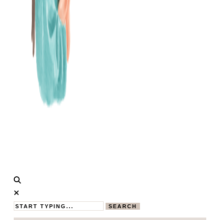
Calistas
MAMABLOG
Traum
SEARCH