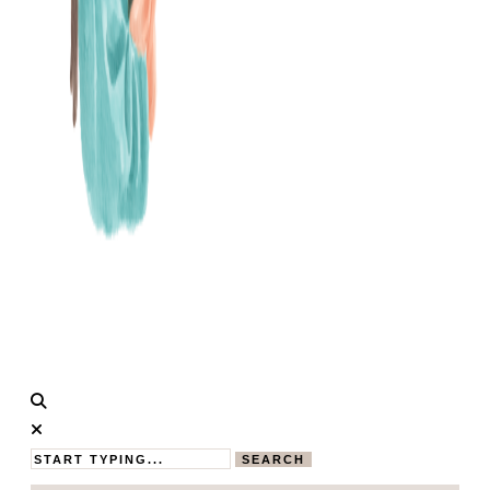
Calistas
MAMABLOG
Traum
SEARCH