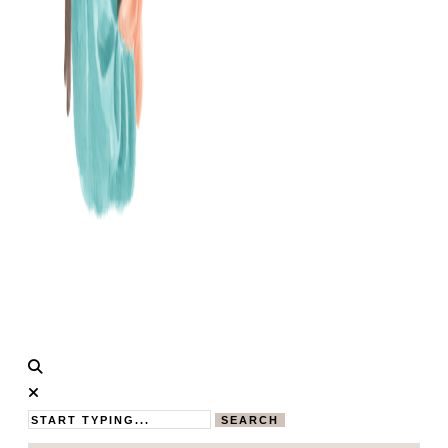
Calistas
MAMABLOG
Traum
SEARCH