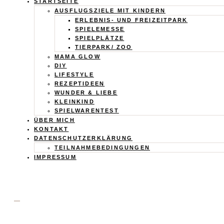
Calistas
STARTSEITE
AUSFLUGSZIELE MIT KINDERN
Traum
ERLEBNIS- UND FREIZEITPARK
SPIELEMESSE
SPIELPLÄTZE
TIERPARK/ ZOO
MAMA GLOW
DIY
LIFESTYLE
REZEPTIDEEN
WUNDER & LIEBE
KLEINKIND
SPIELWARENTEST
ÜBER MICH
KONTAKT
DATENSCHUTZERKLÄRUNG
TEILNAHMEBEDINGUNGEN
IMPRESSUM