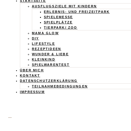
Calistas
STARTSEITE
AUSFLUGSZIELE MIT KINDERN
Traum
ERLEBNIS- UND FREIZEITPARK
SPIELEMESSE
SPIELPLÄTZE
TIERPARK/ ZOO
MAMA GLOW
DIY
LIFESTYLE
REZEPTIDEEN
WUNDER & LIEBE
KLEINKIND
SPIELWARENTEST
ÜBER MICH
KONTAKT
DATENSCHUTZERKLÄRUNG
TEILNAHMEBEDINGUNGEN
IMPRESSUM