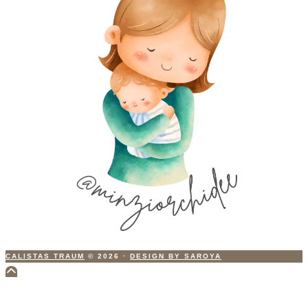
CALISTAS TRAUM
© 2026
·
DESIGN BY SAROYA
Scroll
to
Top