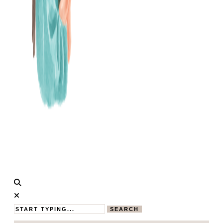
Calistas
MAMABLOG
Traum
SEARCH