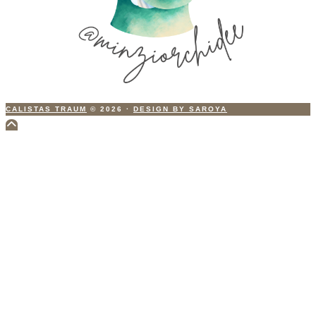
CALISTAS TRAUM
© 2026
·
DESIGN BY SAROYA
Scroll
to
Top