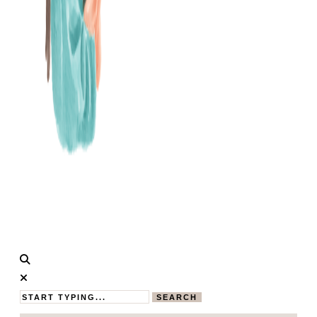
Calistas
MAMABLOG
Traum
SEARCH