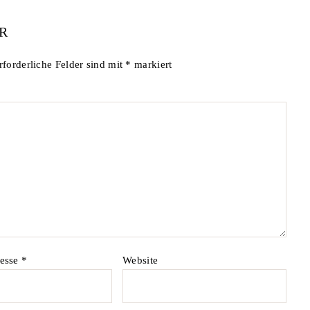
R
rforderliche Felder sind mit
*
markiert
resse
*
Website