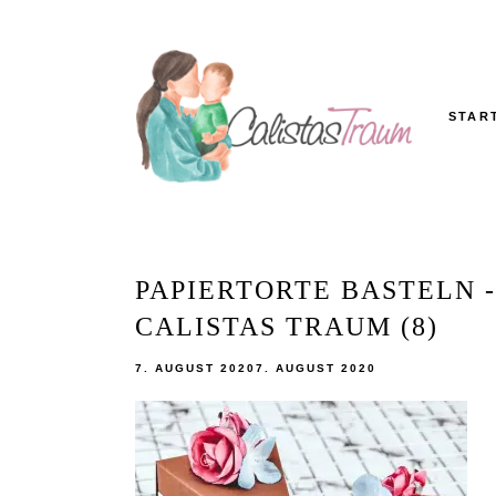
Skip
to
content
STAR
Calistas
MAMABLOG
Traum
PAPIERTORTE BASTELN 
CALISTAS TRAUM (8)
7. AUGUST 2020
7. AUGUST 2020